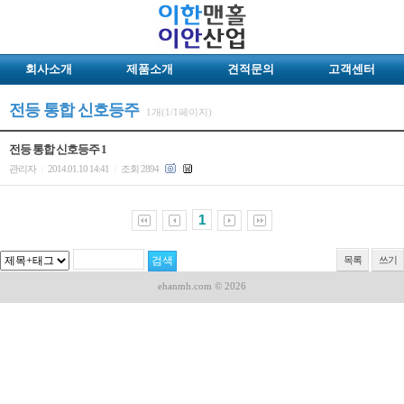
회사소개
제품소개
견적문의
고객센터
전등 통합 신호등주
1개(1/1페이지)
전등 통합 신호등주 1
관리자
2014.01.10 14:41
조회 2894
|
|
1
목록
쓰기
ehanmh.com © 2026