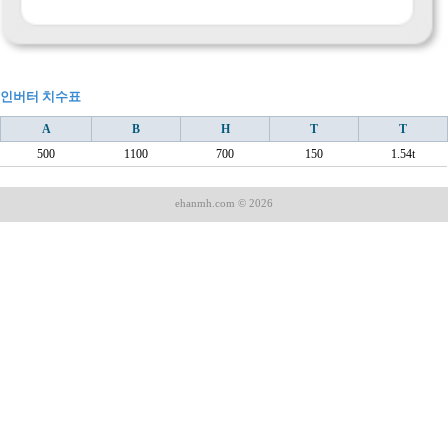
인버터 치수표
A
B
H
T
T
500
1100
700
150
1.54t
ehanmh.com © 2026