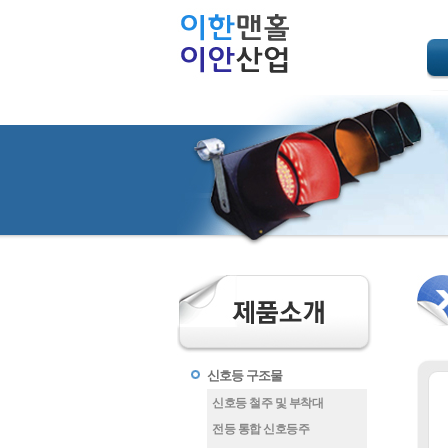
신호등 구조물
신호등 철주 및 부착대
전등 통합 신호등주