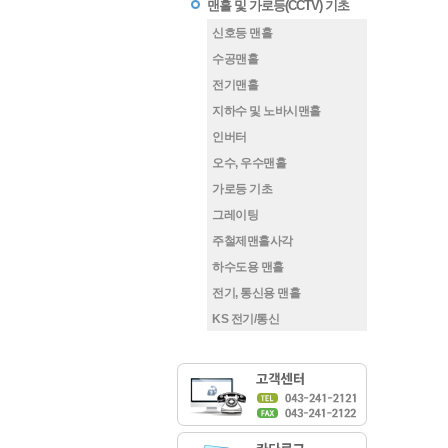
맨홀 및 가로등(CCTV) 기초
신호등 맨홀
수공맨홀
전기맨홀
지하수 및 노바시맨홀
인버터
오수, 우수맨홀
가로등 기초
그레이팅
주철제맨홀사각
하수도용 맨홀
전기, 통신용 맨홀
KS 전기/통신