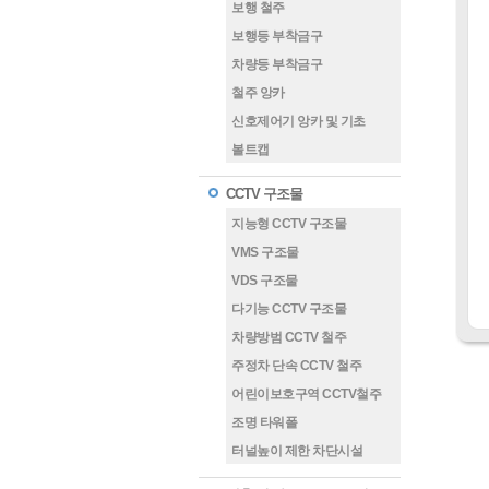
보행 철주
보행등 부착금구
차량등 부착금구
철주 앙카
신호제어기 앙카 및 기초
볼트캡
CCTV 구조물
지능형 CCTV 구조물
VMS 구조물
VDS 구조물
다기능 CCTV 구조물
차량방범 CCTV 철주
주정차 단속 CCTV 철주
어린이보호구역 CCTV철주
조명 타워폴
터널높이 제한 차단시설